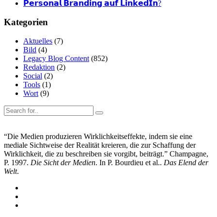
𝗣𝗲𝗿𝘀𝗼𝗻𝗮𝗹 𝗕𝗿𝗮𝗻𝗱𝗶𝗻𝗴 𝗮𝘂𝗳 𝗟𝗶𝗻𝗸𝗲𝗱𝗜𝗻?
Kategorien
Aktuelles
(7)
Bild
(4)
Legacy Blog Content
(852)
Redaktion
(2)
Social
(2)
Tools
(1)
Wort
(9)
“Die Medien produzieren Wirklichkeitseffekte, indem sie eine
mediale Sichtweise der Realität kreieren, die zur Schaffung der
Wirklichkeit, die zu beschreiben sie vorgibt, beiträgt.” Champagne,
P. 1997.
Die Sicht der Medien
. In P. Bourdieu et al..
Das Elend der
Welt
.