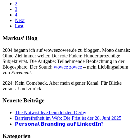
2
3
4
Next
Last
Markus’ Blog
2004 begann ich auf woweezowee.de zu bloggen. Motto damals:
Ohne Ziel immer weiter. Der rote Faden: Hundertprozentige
Subjektivität. Die Aufgabe: Teilnehmende Beobachtung in der
Blogosphäre. Der Sound:
wowee zowee
– mein Lieblingsalbum
von
Pavement.
2024: Kein Comeback. Aber mein eigener Kanal. Für Blicke
voraus. Und zurück.
Neueste Beiträge
The Notwist live beim letzten Derby
Barrierefreiheit im Web: Die Frist ist der 28. Juni 2025
𝗣𝗲𝗿𝘀𝗼𝗻𝗮𝗹 𝗕𝗿𝗮𝗻𝗱𝗶𝗻𝗴 𝗮𝘂𝗳 𝗟𝗶𝗻𝗸𝗲𝗱𝗜𝗻?
Kategorien