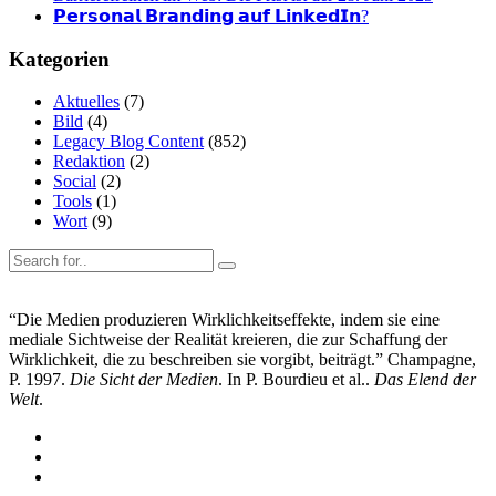
𝗣𝗲𝗿𝘀𝗼𝗻𝗮𝗹 𝗕𝗿𝗮𝗻𝗱𝗶𝗻𝗴 𝗮𝘂𝗳 𝗟𝗶𝗻𝗸𝗲𝗱𝗜𝗻?
Kategorien
Aktuelles
(7)
Bild
(4)
Legacy Blog Content
(852)
Redaktion
(2)
Social
(2)
Tools
(1)
Wort
(9)
“Die Medien produzieren Wirklichkeitseffekte, indem sie eine
mediale Sichtweise der Realität kreieren, die zur Schaffung der
Wirklichkeit, die zu beschreiben sie vorgibt, beiträgt.” Champagne,
P. 1997.
Die Sicht der Medien
. In P. Bourdieu et al..
Das Elend der
Welt
.