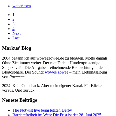
weiterlesen
1
2
3
4
Next
Last
Markus’ Blog
2004 begann ich auf woweezowee.de zu bloggen. Motto damals:
Ohne Ziel immer weiter. Der rote Faden: Hundertprozentige
Subjektivität. Die Aufgabe: Teilnehmende Beobachtung in der
Blogosphäre. Der Sound:
wowee zowee
– mein Lieblingsalbum
von
Pavement.
2024: Kein Comeback. Aber mein eigener Kanal. Für Blicke
voraus. Und zurück.
Neueste Beiträge
The Notwist live beim letzten Derby
Barrierefreiheit im Web: Die Frist ist der 28. Juni 2025