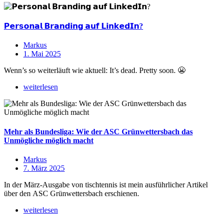
𝗣𝗲𝗿𝘀𝗼𝗻𝗮𝗹 𝗕𝗿𝗮𝗻𝗱𝗶𝗻𝗴 𝗮𝘂𝗳 𝗟𝗶𝗻𝗸𝗲𝗱𝗜𝗻?
Markus
1. Mai 2025
Wenn’s so weiterläuft wie aktuell: It’s dead. Pretty soon. 😬
weiterlesen
Mehr als Bundesliga: Wie der ASC Grünwettersbach das
Unmögliche möglich macht
Markus
7. März 2025
In der März-Ausgabe von tischtennis ist mein ausführlicher Artikel
über den ASC Grünwettersbach erschienen.
weiterlesen