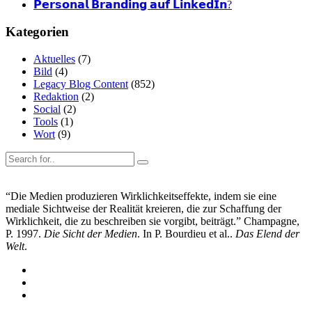
𝗣𝗲𝗿𝘀𝗼𝗻𝗮𝗹 𝗕𝗿𝗮𝗻𝗱𝗶𝗻𝗴 𝗮𝘂𝗳 𝗟𝗶𝗻𝗸𝗲𝗱𝗜𝗻?
Kategorien
Aktuelles
(7)
Bild
(4)
Legacy Blog Content
(852)
Redaktion
(2)
Social
(2)
Tools
(1)
Wort
(9)
“Die Medien produzieren Wirklichkeitseffekte, indem sie eine
mediale Sichtweise der Realität kreieren, die zur Schaffung der
Wirklichkeit, die zu beschreiben sie vorgibt, beiträgt.” Champagne,
P. 1997.
Die Sicht der Medien
. In P. Bourdieu et al..
Das Elend der
Welt
.