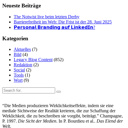
Neueste Beiträge
The Notwist live beim letzten Derby
Barrierefreiheit im Web: Die Frist ist der 28. Juni 2025
𝗣𝗲𝗿𝘀𝗼𝗻𝗮𝗹 𝗕𝗿𝗮𝗻𝗱𝗶𝗻𝗴 𝗮𝘂𝗳 𝗟𝗶𝗻𝗸𝗲𝗱𝗜𝗻?
Kategorien
Aktuelles
(7)
Bild
(4)
Legacy Blog Content
(852)
Redaktion
(2)
Social
(2)
Tools
(1)
Wort
(9)
“Die Medien produzieren Wirklichkeitseffekte, indem sie eine
mediale Sichtweise der Realität kreieren, die zur Schaffung der
Wirklichkeit, die zu beschreiben sie vorgibt, beiträgt.” Champagne,
P. 1997.
Die Sicht der Medien
. In P. Bourdieu et al..
Das Elend der
Welt
.