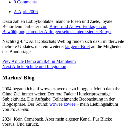
0 Comments
2. April 2006
Dazu zählen Lobbykontakte, manche Ideen und Ziele, loyale
Behördenmitarbeiter und:
Brief- und Antwortvorlagen zur
Bewältigung störender Anfragen seitens interessierter Bürger
.
Nachtrag 4.4.: Auf Dobschats Weblog finden sich dazu mittlerweile
mehrere Updates, u.a. ein weiterer
längerer Brief
an die Mitglieder
des Bundestages.
Prev Article
Demo am 8.4. in Mannheim
Next Article
Schule und Integration
Markus’ Blog
2004 begann ich auf woweezowee.de zu bloggen. Motto damals:
Ohne Ziel immer weiter. Der rote Faden: Hundertprozentige
Subjektivität. Die Aufgabe: Teilnehmende Beobachtung in der
Blogosphäre. Der Sound:
wowee zowee
– mein Lieblingsalbum
von
Pavement.
2024: Kein Comeback. Aber mein eigener Kanal. Für Blicke
voraus. Und zurück.