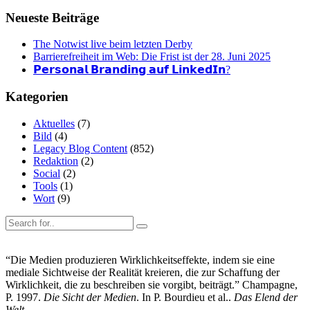
Neueste Beiträge
The Notwist live beim letzten Derby
Barrierefreiheit im Web: Die Frist ist der 28. Juni 2025
𝗣𝗲𝗿𝘀𝗼𝗻𝗮𝗹 𝗕𝗿𝗮𝗻𝗱𝗶𝗻𝗴 𝗮𝘂𝗳 𝗟𝗶𝗻𝗸𝗲𝗱𝗜𝗻?
Kategorien
Aktuelles
(7)
Bild
(4)
Legacy Blog Content
(852)
Redaktion
(2)
Social
(2)
Tools
(1)
Wort
(9)
“Die Medien produzieren Wirklichkeitseffekte, indem sie eine
mediale Sichtweise der Realität kreieren, die zur Schaffung der
Wirklichkeit, die zu beschreiben sie vorgibt, beiträgt.” Champagne,
P. 1997.
Die Sicht der Medien
. In P. Bourdieu et al..
Das Elend der
Welt
.