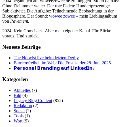
2004 begann ich auf woweezowee.de zu bloggen. Motto damals:
Ohne Ziel immer weiter. Der rote Faden: Hundertprozentige
Subjektivität. Die Aufgabe: Teilnehmende Beobachtung in der
Blogosphäre. Der Sound:
wowee zowee
– mein Lieblingsalbum
von
Pavement.
2024: Kein Comeback. Aber mein eigener Kanal. Für Blicke
voraus. Und zurück.
Neueste Beiträge
The Notwist live beim letzten Derby
Barrierefreiheit im Web: Die Frist ist der 28. Juni 2025
𝗣𝗲𝗿𝘀𝗼𝗻𝗮𝗹 𝗕𝗿𝗮𝗻𝗱𝗶𝗻𝗴 𝗮𝘂𝗳 𝗟𝗶𝗻𝗸𝗲𝗱𝗜𝗻?
Kategorien
Aktuelles
(7)
Bild
(4)
Legacy Blog Content
(852)
Redaktion
(2)
Social
(2)
Tools
(1)
Wort
(9)