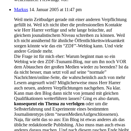
Markus
14. Januar 2005 at 11:47 pm
Weil mein Zeitbudget gerade mit einer anderen Verpflichtung
gefüllt ist. Weil ich nicht über die professionellen Kontakte
wie Herr Harrer verfüge und sehr lange bräuchte, auf
gleichem jounalistischem Niveau schreiben zu können. Weil
ich nicht annähernd für ähnliche Öffentlichkeitswirksamkeit
sorgen könnte wie das ein “ZDF”-Weblog kann. Und viele
andere Gründe mehr.
Die Frage ist für mich eher: Warum beginnt man so ein
Weblog wie den ZDF-Tsunami-Blog, nur um ihn noch VOR
dem Abtauchen der großen Medien wieder zu beenden? Ist da
da nicht besser, man setzt voll auf seine “normale”
Nachrichten/online-Seite, die wahrscheinlich auch von mehr
Lesern angesurft wird? Möglicherweise muss Herr Harrer
auch neuen, anderen Verpflichtungen nachgehen. Na klar.
Kann man den Blog dann nicht von jemand mit gleichen
Qualifikationen weiterführen lassen? Ging es also darum,
konsequent ein Thema zu verfolgen
oder um die
Selbsterfahrung und Experimente eines bestimmten
Journalistentyps (dem “neuenMedienAufgeschlossenen).
Naja, für sieht das so aus: Ein Blog ist etwas anderes als das
übliche redaktionelle Publishing. Also muss man auch etwas
anderes daraus machen. Und nach diesem raschen Ende bleibt