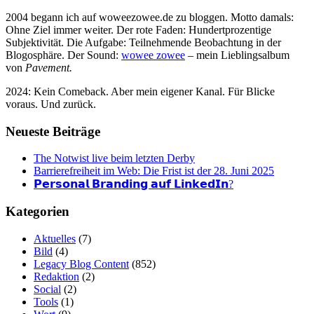
2004 begann ich auf woweezowee.de zu bloggen. Motto damals:
Ohne Ziel immer weiter. Der rote Faden: Hundertprozentige
Subjektivität. Die Aufgabe: Teilnehmende Beobachtung in der
Blogosphäre. Der Sound:
wowee zowee
– mein Lieblingsalbum
von
Pavement.
2024: Kein Comeback. Aber mein eigener Kanal. Für Blicke
voraus. Und zurück.
Neueste Beiträge
The Notwist live beim letzten Derby
Barrierefreiheit im Web: Die Frist ist der 28. Juni 2025
𝗣𝗲𝗿𝘀𝗼𝗻𝗮𝗹 𝗕𝗿𝗮𝗻𝗱𝗶𝗻𝗴 𝗮𝘂𝗳 𝗟𝗶𝗻𝗸𝗲𝗱𝗜𝗻?
Kategorien
Aktuelles
(7)
Bild
(4)
Legacy Blog Content
(852)
Redaktion
(2)
Social
(2)
Tools
(1)