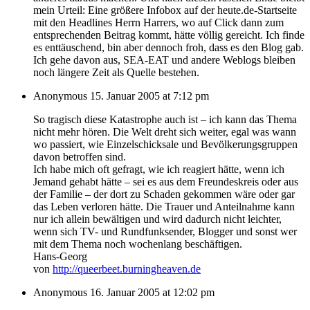
mein Urteil: Eine größere Infobox auf der heute.de-Startseite
mit den Headlines Herrn Harrers, wo auf Click dann zum
entsprechenden Beitrag kommt, hätte völlig gereicht. Ich finde
es enttäuschend, bin aber dennoch froh, dass es den Blog gab.
Ich gehe davon aus, SEA-EAT und andere Weblogs bleiben
noch längere Zeit als Quelle bestehen.
Anonymous
15. Januar 2005 at 7:12 pm
So tragisch diese Katastrophe auch ist – ich kann das Thema
nicht mehr hören. Die Welt dreht sich weiter, egal was wann
wo passiert, wie Einzelschicksale und Bevölkerungsgruppen
davon betroffen sind.
Ich habe mich oft gefragt, wie ich reagiert hätte, wenn ich
Jemand gehabt hätte – sei es aus dem Freundeskreis oder aus
der Familie – der dort zu Schaden gekommen wäre oder gar
das Leben verloren hätte. Die Trauer und Anteilnahme kann
nur ich allein bewältigen und wird dadurch nicht leichter,
wenn sich TV- und Rundfunksender, Blogger und sonst wer
mit dem Thema noch wochenlang beschäftigen.
Hans-Georg
von
http://queerbeet.burningheaven.de
Anonymous
16. Januar 2005 at 12:02 pm