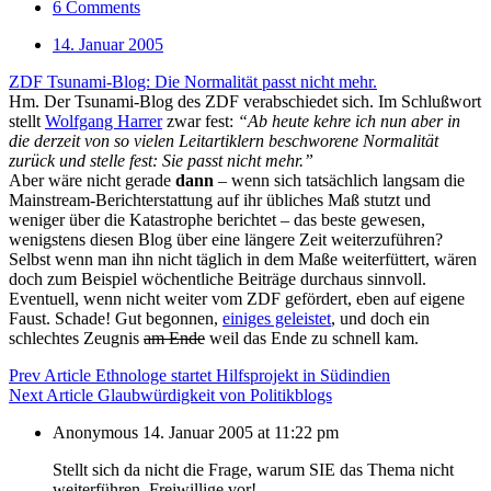
6 Comments
14. Januar 2005
ZDF Tsunami-Blog: Die Normalität passt nicht mehr.
Hm. Der Tsunami-Blog des ZDF verabschiedet sich. Im Schlußwort
stellt
Wolfgang Harrer
zwar fest:
“Ab heute kehre ich nun aber in
die derzeit von so vielen Leitartiklern beschworene Normalität
zurück und stelle fest: Sie passt nicht mehr.”
Aber wäre nicht gerade
dann
– wenn sich tatsächlich langsam die
Mainstream-Berichterstattung auf ihr übliches Maß stutzt und
weniger über die Katastrophe berichtet – das beste gewesen,
wenigstens diesen Blog über eine längere Zeit weiterzuführen?
Selbst wenn man ihn nicht täglich in dem Maße weiterfüttert, wären
doch zum Beispiel wöchentliche Beiträge durchaus sinnvoll.
Eventuell, wenn nicht weiter vom ZDF gefördert, eben auf eigene
Faust. Schade! Gut begonnen,
einiges geleistet
, und doch ein
schlechtes Zeugnis
am Ende
weil das Ende zu schnell kam.
Prev Article
Ethnologe startet Hilfsprojekt in Südindien
Next Article
Glaubwürdigkeit von Politikblogs
Anonymous
14. Januar 2005 at 11:22 pm
Stellt sich da nicht die Frage, warum SIE das Thema nicht
weiterführen. Freiwillige vor!