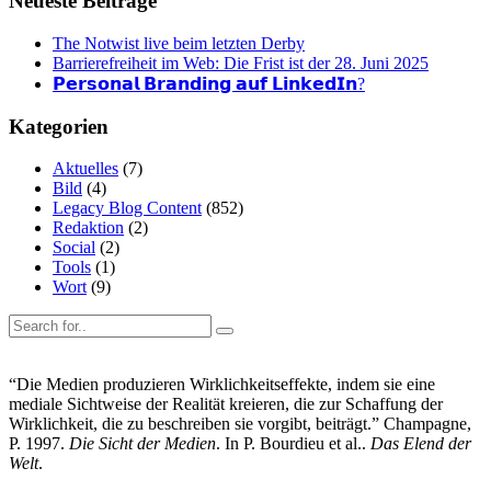
Neueste Beiträge
The Notwist live beim letzten Derby
Barrierefreiheit im Web: Die Frist ist der 28. Juni 2025
𝗣𝗲𝗿𝘀𝗼𝗻𝗮𝗹 𝗕𝗿𝗮𝗻𝗱𝗶𝗻𝗴 𝗮𝘂𝗳 𝗟𝗶𝗻𝗸𝗲𝗱𝗜𝗻?
Kategorien
Aktuelles
(7)
Bild
(4)
Legacy Blog Content
(852)
Redaktion
(2)
Social
(2)
Tools
(1)
Wort
(9)
“Die Medien produzieren Wirklichkeitseffekte, indem sie eine
mediale Sichtweise der Realität kreieren, die zur Schaffung der
Wirklichkeit, die zu beschreiben sie vorgibt, beiträgt.” Champagne,
P. 1997.
Die Sicht der Medien
. In P. Bourdieu et al..
Das Elend der
Welt
.