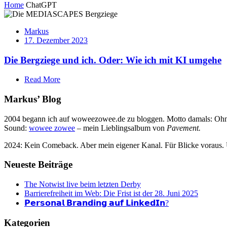
Home
ChatGPT
Markus
17. Dezember 2023
Die Bergziege und ich. Oder: Wie ich mit KI umgehe
Read More
Markus’ Blog
2004 begann ich auf woweezowee.de zu bloggen. Motto damals: Ohne 
Sound:
wowee zowee
– mein Lieblingsalbum von
Pavement.
2024: Kein Comeback. Aber mein eigener Kanal. Für Blicke voraus.
Neueste Beiträge
The Notwist live beim letzten Derby
Barrierefreiheit im Web: Die Frist ist der 28. Juni 2025
𝗣𝗲𝗿𝘀𝗼𝗻𝗮𝗹 𝗕𝗿𝗮𝗻𝗱𝗶𝗻𝗴 𝗮𝘂𝗳 𝗟𝗶𝗻𝗸𝗲𝗱𝗜𝗻?
Kategorien