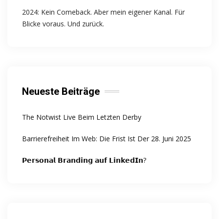
2024: Kein Comeback. Aber mein eigener Kanal. Für
Blicke voraus. Und zurück.
Neueste Beiträge
The Notwist Live Beim Letzten Derby
Barrierefreiheit Im Web: Die Frist Ist Der 28. Juni 2025
𝗣𝗲𝗿𝘀𝗼𝗻𝗮𝗹 𝗕𝗿𝗮𝗻𝗱𝗶𝗻𝗴 𝗮𝘂𝗳 𝗟𝗶𝗻𝗸𝗲𝗱𝗜𝗻?