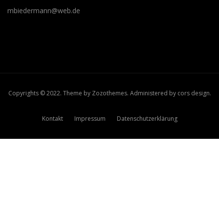
mbiedermann@web.de
Copyrights © 2022. Theme by
Zozothemes
. Administered by
cors design
.
Kontakt
Impressum
Datenschutzerklärung