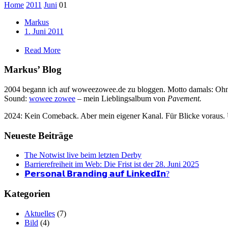
Home
2011
Juni
01
Markus
1. Juni 2011
Read More
Markus’ Blog
2004 begann ich auf woweezowee.de zu bloggen. Motto damals: Ohne 
Sound:
wowee zowee
– mein Lieblingsalbum von
Pavement.
2024: Kein Comeback. Aber mein eigener Kanal. Für Blicke voraus.
Neueste Beiträge
The Notwist live beim letzten Derby
Barrierefreiheit im Web: Die Frist ist der 28. Juni 2025
𝗣𝗲𝗿𝘀𝗼𝗻𝗮𝗹 𝗕𝗿𝗮𝗻𝗱𝗶𝗻𝗴 𝗮𝘂𝗳 𝗟𝗶𝗻𝗸𝗲𝗱𝗜𝗻?
Kategorien
Aktuelles
(7)
Bild
(4)