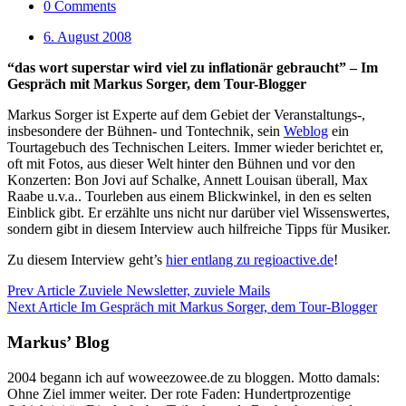
0 Comments
6. August 2008
“das wort superstar wird viel zu inflationär gebraucht” – Im
Gespräch mit Markus Sorger, dem Tour-Blogger
Markus Sorger ist Experte auf dem Gebiet der Veranstaltungs-,
insbesondere der Bühnen- und Tontechnik, sein
Weblog
ein
Tourtagebuch des Technischen Leiters. Immer wieder berichtet er,
oft mit Fotos, aus dieser Welt hinter den Bühnen und vor den
Konzerten: Bon Jovi auf Schalke, Annett Louisan überall, Max
Raabe u.v.a.. Tourleben aus einem Blickwinkel, in den es selten
Einblick gibt. Er erzählte uns nicht nur darüber viel Wissenswertes,
sondern gibt in diesem Interview auch hilfreiche Tipps für Musiker.
Zu diesem Interview geht’s
hier entlang zu regioactive.de
!
Prev Article
Zuviele Newsletter, zuviele Mails
Next Article
Im Gespräch mit Markus Sorger, dem Tour-Blogger
Markus’ Blog
2004 begann ich auf woweezowee.de zu bloggen. Motto damals:
Ohne Ziel immer weiter. Der rote Faden: Hundertprozentige