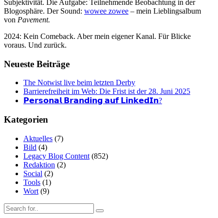
Subjektivität. Die Aufgabe: Teilnehmende Beobachtung in der
Blogosphäre. Der Sound:
wowee zowee
– mein Lieblingsalbum
von
Pavement.
2024: Kein Comeback. Aber mein eigener Kanal. Für Blicke
voraus. Und zurück.
Neueste Beiträge
The Notwist live beim letzten Derby
Barrierefreiheit im Web: Die Frist ist der 28. Juni 2025
𝗣𝗲𝗿𝘀𝗼𝗻𝗮𝗹 𝗕𝗿𝗮𝗻𝗱𝗶𝗻𝗴 𝗮𝘂𝗳 𝗟𝗶𝗻𝗸𝗲𝗱𝗜𝗻?
Kategorien
Aktuelles
(7)
Bild
(4)
Legacy Blog Content
(852)
Redaktion
(2)
Social
(2)
Tools
(1)
Wort
(9)