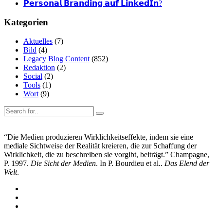
𝗣𝗲𝗿𝘀𝗼𝗻𝗮𝗹 𝗕𝗿𝗮𝗻𝗱𝗶𝗻𝗴 𝗮𝘂𝗳 𝗟𝗶𝗻𝗸𝗲𝗱𝗜𝗻?
Kategorien
Aktuelles
(7)
Bild
(4)
Legacy Blog Content
(852)
Redaktion
(2)
Social
(2)
Tools
(1)
Wort
(9)
“Die Medien produzieren Wirklichkeitseffekte, indem sie eine
mediale Sichtweise der Realität kreieren, die zur Schaffung der
Wirklichkeit, die zu beschreiben sie vorgibt, beiträgt.” Champagne,
P. 1997.
Die Sicht der Medien
. In P. Bourdieu et al..
Das Elend der
Welt
.