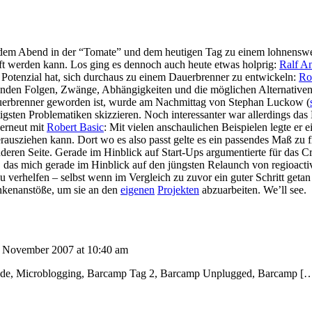
dem Abend in der “Tomate” und dem heutigen Tag zu einem lohnenswerte
ift werden kann. Los ging es dennoch auch heute etwas holprig:
Ralf A
Potenzial hat, sich durchaus zu einem Dauerbrenner zu entwickeln:
Ro
erenden Folgen, Zwänge, Abhängigkeiten und die möglichen Alternativen.
uerbrenner geworden ist, wurde am Nachmittag von Stephan Luckow (
sten Problematiken skizzieren. Noch interessanter war allerdings das
 erneut mit
Robert Basic
: Mit vielen anschaulichen Beispielen legte er 
herausziehen kann. Dort wo es also passt gelte es ein passendes Maß z
deren Seite. Gerade im Hinblick auf Start-Ups argumentierte für das C
 das mich gerade im Hinblick auf den jüngsten Relaunch von regioactive
verhelfen – selbst wenn im Vergleich zu zuvor ein guter Schritt geta
nkenanstöße, um sie an den
eigenen
Projekten
abzuarbeiten. We’ll see.
. November 2007 at 10:40 am
nde, Microblogging, Barcamp Tag 2, Barcamp Unplugged, Barcamp [