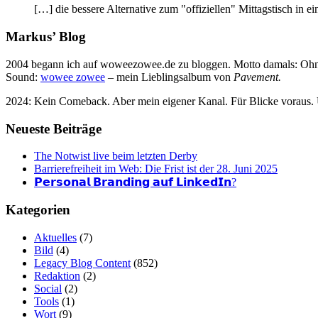
[…] die bessere Alternative zum "offiziellen" Mittagstisch in
Markus’ Blog
2004 begann ich auf woweezowee.de zu bloggen. Motto damals: Ohne 
Sound:
wowee zowee
– mein Lieblingsalbum von
Pavement.
2024: Kein Comeback. Aber mein eigener Kanal. Für Blicke voraus.
Neueste Beiträge
The Notwist live beim letzten Derby
Barrierefreiheit im Web: Die Frist ist der 28. Juni 2025
𝗣𝗲𝗿𝘀𝗼𝗻𝗮𝗹 𝗕𝗿𝗮𝗻𝗱𝗶𝗻𝗴 𝗮𝘂𝗳 𝗟𝗶𝗻𝗸𝗲𝗱𝗜𝗻?
Kategorien
Aktuelles
(7)
Bild
(4)
Legacy Blog Content
(852)
Redaktion
(2)
Social
(2)
Tools
(1)
Wort
(9)