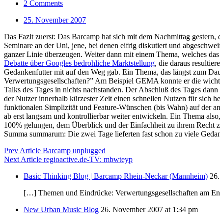
2 Comments
25. November 2007
Das Fazit zuerst: Das Barcamp hat sich mit dem Nachmittag gestern, 
Seminare an der Uni, jene, bei denen eifrig diskutiert und abgeschwe
ganzer Linie überzeugen. Weiter dann mit einem Thema, welches das 
Debatte über Googles bedrohliche Marktstellung
, die daraus resulti
Gedankenfutter mit auf den Weg gab. Ein Thema, das längst zum Da
Verwertungsgesellschaften?” Am Beispiel GEMA konnte er die wichtig
Talks des Tages in nichts nachstanden. Der Abschluß des Tages dann
der Nutzer innerhalb kürzester Zeit einen schnellen Nutzen für sich 
funktionalen Simplizität und Feature-Wünschen (bis Wahn) auf der an
ab erst langsam und kontrollierbar weiter entwickeln. Ein Thema also,
100% gelungen, dem Überblick und der Einfachheit zu ihrem Recht zu 
Summa summarum: Die zwei Tage lieferten fast schon zu viele Geda
Prev Article
Barcamp unplugged
Next Article
regioactive.de-TV: mbwteyp
Basic Thinking Blog | Barcamp Rhein-Neckar (Mannheim)
26
[…] Themen und Eindrücke: Verwertungsgesellschaften am E
New Urban Music Blog
26. November 2007 at 1:34 pm