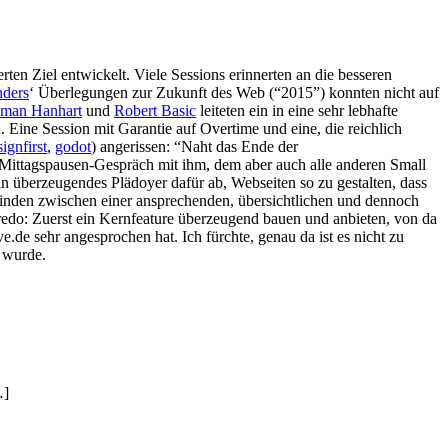
n Ziel entwickelt. Viele Sessions erinnerten an die besseren
nders
‘ Überlegungen zur Zukunft des Web (“2015”) konnten nicht auf
man Hanhart
und
Robert Basic
leiteten ein in eine sehr lebhafte
 Eine Session mit Garantie auf Overtime und eine, die reichlich
signfirst
,
godot
) angerissen: “Naht das Ende der
 Mittagspausen-Gespräch mit ihm, dem aber auch alle anderen Small
ein überzeugendes Plädoyer dafür ab, Webseiten so zu gestalten, dass
u finden zwischen einer ansprechenden, übersichtlichen und dennoch
redo: Zuerst ein Kernfeature überzeugend bauen und anbieten, von da
.de sehr angesprochen hat. Ich fürchte, genau da ist es nicht zu
n wurde.
…]