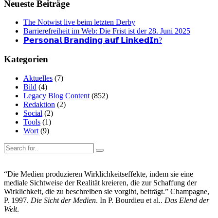
Neueste Beiträge
The Notwist live beim letzten Derby
Barrierefreiheit im Web: Die Frist ist der 28. Juni 2025
𝗣𝗲𝗿𝘀𝗼𝗻𝗮𝗹 𝗕𝗿𝗮𝗻𝗱𝗶𝗻𝗴 𝗮𝘂𝗳 𝗟𝗶𝗻𝗸𝗲𝗱𝗜𝗻?
Kategorien
Aktuelles
(7)
Bild
(4)
Legacy Blog Content
(852)
Redaktion
(2)
Social
(2)
Tools
(1)
Wort
(9)
“Die Medien produzieren Wirklichkeitseffekte, indem sie eine
mediale Sichtweise der Realität kreieren, die zur Schaffung der
Wirklichkeit, die zu beschreiben sie vorgibt, beiträgt.” Champagne,
P. 1997.
Die Sicht der Medien
. In P. Bourdieu et al..
Das Elend der
Welt
.