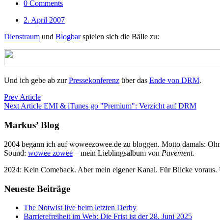
0 Comments
2. April 2007
Dienstraum
und
Blogbar
spielen sich die Bälle zu:
Und ich gebe ab zur
Pressekonferenz
über das
Ende von DRM
.
Prev Article
Next Article
EMI & iTunes go "Premium": Verzicht auf DRM
Markus’ Blog
2004 begann ich auf woweezowee.de zu bloggen. Motto damals: Ohne 
Sound:
wowee zowee
– mein Lieblingsalbum von
Pavement.
2024: Kein Comeback. Aber mein eigener Kanal. Für Blicke voraus.
Neueste Beiträge
The Notwist live beim letzten Derby
Barrierefreiheit im Web: Die Frist ist der 28. Juni 2025