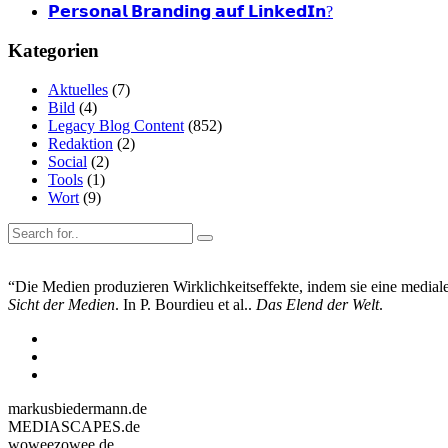
𝗣𝗲𝗿𝘀𝗼𝗻𝗮𝗹 𝗕𝗿𝗮𝗻𝗱𝗶𝗻𝗴 𝗮𝘂𝗳 𝗟𝗶𝗻𝗸𝗲𝗱𝗜𝗻?
Kategorien
Aktuelles
(7)
Bild
(4)
Legacy Blog Content
(852)
Redaktion
(2)
Social
(2)
Tools
(1)
Wort
(9)
“Die Medien produzieren Wirklichkeitseffekte, indem sie eine mediale 
Sicht der Medien
. In P. Bourdieu et al..
Das Elend der Welt
.
markusbiedermann.de
MEDIASCAPES.de
woweezowee.de