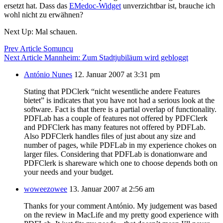
ersetzt hat. Dass das
EMedoc-Widget
unverzichtbar ist, brauche ich
wohl nicht zu erwähnen?
Next Up: Mal schauen.
Prev Article
Somuncu
Next Article
Mannheim: Zum Stadtjubiläum wird gebloggt
António Nunes
12. Januar 2007 at 3:31 pm
Stating that PDClerk “nicht wesentliche andere Features
bietet” is indicates that you have not had a serious look at the
software. Fact is that there is a partial overlap of functionality.
PDFLab has a couple of features not offered by PDFClerk
and PDFClerk has many features not offered by PDFLab.
Also PDFClerk handles files of just about any size and
number of pages, while PDFLab in my experience chokes on
larger files. Considering that PDFLab is donationware and
PDFClerk is shareware which one to choose depends both on
your needs and your budget.
woweezowee
13. Januar 2007 at 2:56 am
Thanks for your comment António. My judgement was based
on the review in MacLife and my pretty good experience with