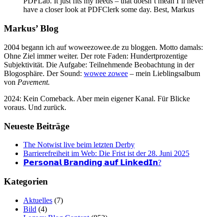
PDFLab. It just fits my needs – that doesn’t mean I’ll never
have a closer look at PDFClerk some day. Best, Markus
Markus’ Blog
2004 begann ich auf woweezowee.de zu bloggen. Motto damals:
Ohne Ziel immer weiter. Der rote Faden: Hundertprozentige
Subjektivität. Die Aufgabe: Teilnehmende Beobachtung in der
Blogosphäre. Der Sound:
wowee zowee
– mein Lieblingsalbum
von
Pavement.
2024: Kein Comeback. Aber mein eigener Kanal. Für Blicke
voraus. Und zurück.
Neueste Beiträge
The Notwist live beim letzten Derby
Barrierefreiheit im Web: Die Frist ist der 28. Juni 2025
𝗣𝗲𝗿𝘀𝗼𝗻𝗮𝗹 𝗕𝗿𝗮𝗻𝗱𝗶𝗻𝗴 𝗮𝘂𝗳 𝗟𝗶𝗻𝗸𝗲𝗱𝗜𝗻?
Kategorien
Aktuelles
(7)
Bild
(4)