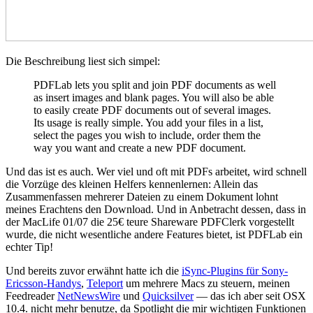
Die Beschreibung liest sich simpel:
PDFLab lets you split and join PDF documents as well
as insert images and blank pages. You will also be able
to easily create PDF documents out of several images.
Its usage is really simple. You add your files in a list,
select the pages you wish to include, order them the
way you want and create a new PDF document.
Und das ist es auch. Wer viel und oft mit PDFs arbeitet, wird schnell
die Vorzüge des kleinen Helfers kennenlernen: Allein das
Zusammenfassen mehrerer Dateien zu einem Dokument lohnt
meines Erachtens den Download. Und in Anbetracht dessen, dass in
der MacLife 01/07 die 25€ teure Shareware PDFClerk vorgestellt
wurde, die nicht wesentliche andere Features bietet, ist PDFLab ein
echter Tip!
Und bereits zuvor erwähnt hatte ich die
iSync-Plugins für Sony-
Ericsson-Handys
,
Teleport
um mehrere Macs zu steuern, meinen
Feedreader
NetNewsWire
und
Quicksilver
— das ich aber seit OSX
10.4. nicht mehr benutze, da Spotlight die mir wichtigen Funktionen