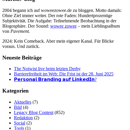
2004 begann ich auf woweezowee.de zu bloggen. Motto damals:
Ohne Ziel immer weiter. Der rote Faden: Hundertprozentige
Subjektivität. Die Aufgabe: Teilnehmende Beobachtung in der
Blogosphäre. Der Sound:
wowee zowee
– mein Lieblingsalbum
von
Pavement.
2024: Kein Comeback. Aber mein eigener Kanal. Für Blicke
voraus. Und zurück.
Neueste Beiträge
The Notwist live beim letzten Derby
Barrierefreiheit im Web: Die Frist ist der 28. Juni 2025
𝗣𝗲𝗿𝘀𝗼𝗻𝗮𝗹 𝗕𝗿𝗮𝗻𝗱𝗶𝗻𝗴 𝗮𝘂𝗳 𝗟𝗶𝗻𝗸𝗲𝗱𝗜𝗻?
Kategorien
Aktuelles
(7)
Bild
(4)
Legacy Blog Content
(852)
Redaktion
(2)
Social
(2)
Tools
(1)