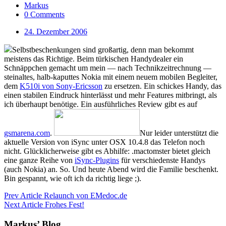
Markus
0 Comments
24. Dezember 2006
Selbstbeschenkungen sind großartig, denn man bekommt
meistens das Richtige. Beim türkischen Handydealer ein
Schnäppchen gemacht um mein — nach Technikzeitrechnung —
steinaltes, halb-kaputtes Nokia mit einem neuem mobilen Begleiter,
dem
K510i von Sony-Ericsson
zu ersetzen. Ein schickes Handy, das
einen stabilen Eindruck hinterlässt und mehr Features mitbringt, als
ich überhaupt benötige. Ein ausführliches Review gibt es auf
gsmarena.com
.
Nur leider unterstützt die
aktuelle Version von iSync unter OSX 10.4.8 das Telefon noch
nicht. Glücklicherweise gibt es Abhilfe: .mactomster bietet gleich
eine ganze Reihe von
iSync-Plugins
für verschiedenste Handys
(auch Nokia) an. So. Und heute Abend wird die Familie beschenkt.
Bin gespannt, wie oft ich da richtig liege ;).
Prev Article
Relaunch von EMedoc.de
Next Article
Frohes Fest!
Markus’ Blog