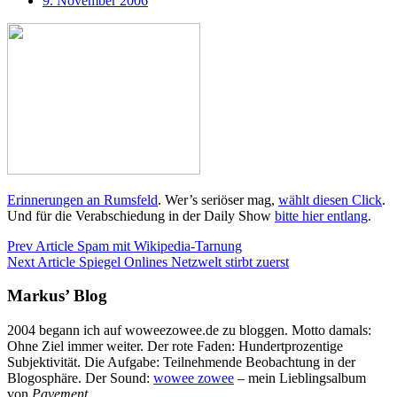
9. November 2006
Erinnerungen an Rumsfeld
. Wer’s seriöser mag,
wählt diesen Click
.
Und für die Verabschiedung in der Daily Show
bitte hier entlang
.
Prev Article
Spam mit Wikipedia-Tarnung
Next Article
Spiegel Onlines Netzwelt stirbt zuerst
Markus’ Blog
2004 begann ich auf woweezowee.de zu bloggen. Motto damals:
Ohne Ziel immer weiter. Der rote Faden: Hundertprozentige
Subjektivität. Die Aufgabe: Teilnehmende Beobachtung in der
Blogosphäre. Der Sound:
wowee zowee
– mein Lieblingsalbum
von
Pavement.