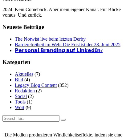
2024: Kein Comeback. Aber mein eigener Kanal. Für Blicke
voraus. Und zurück.
Neueste Beiträge
The Notwist live beim letzten Derby
Barrierefreiheit im Web: Die Frist ist der 28. Juni 2025
𝗣𝗲𝗿𝘀𝗼𝗻𝗮𝗹 𝗕𝗿𝗮𝗻𝗱𝗶𝗻𝗴 𝗮𝘂𝗳 𝗟𝗶𝗻𝗸𝗲𝗱𝗜𝗻?
Kategorien
Aktuelles
(7)
Bild
(4)
Legacy Blog Content
(852)
Redaktion
(2)
Social
(2)
Tools
(1)
Wort
(9)
“Die Medien produzieren Wirklichkeitseffekte, indem sie eine