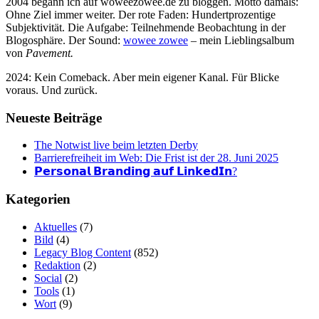
2004 begann ich auf woweezowee.de zu bloggen. Motto damals:
Ohne Ziel immer weiter. Der rote Faden: Hundertprozentige
Subjektivität. Die Aufgabe: Teilnehmende Beobachtung in der
Blogosphäre. Der Sound:
wowee zowee
– mein Lieblingsalbum
von
Pavement.
2024: Kein Comeback. Aber mein eigener Kanal. Für Blicke
voraus. Und zurück.
Neueste Beiträge
The Notwist live beim letzten Derby
Barrierefreiheit im Web: Die Frist ist der 28. Juni 2025
𝗣𝗲𝗿𝘀𝗼𝗻𝗮𝗹 𝗕𝗿𝗮𝗻𝗱𝗶𝗻𝗴 𝗮𝘂𝗳 𝗟𝗶𝗻𝗸𝗲𝗱𝗜𝗻?
Kategorien
Aktuelles
(7)
Bild
(4)
Legacy Blog Content
(852)
Redaktion
(2)
Social
(2)
Tools
(1)
Wort
(9)