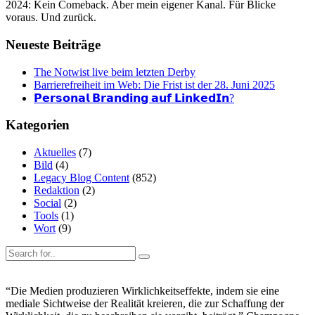
2024: Kein Comeback. Aber mein eigener Kanal. Für Blicke
voraus. Und zurück.
Neueste Beiträge
The Notwist live beim letzten Derby
Barrierefreiheit im Web: Die Frist ist der 28. Juni 2025
𝗣𝗲𝗿𝘀𝗼𝗻𝗮𝗹 𝗕𝗿𝗮𝗻𝗱𝗶𝗻𝗴 𝗮𝘂𝗳 𝗟𝗶𝗻𝗸𝗲𝗱𝗜𝗻?
Kategorien
Aktuelles
(7)
Bild
(4)
Legacy Blog Content
(852)
Redaktion
(2)
Social
(2)
Tools
(1)
Wort
(9)
“Die Medien produzieren Wirklichkeitseffekte, indem sie eine
mediale Sichtweise der Realität kreieren, die zur Schaffung der