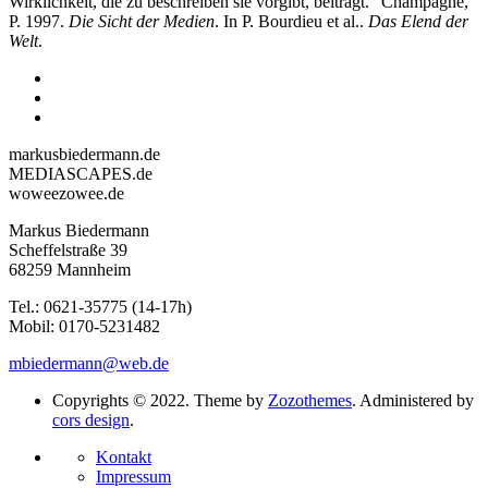
Wirklichkeit, die zu beschreiben sie vorgibt, beiträgt.” Champagne,
P. 1997.
Die Sicht der Medien
. In P. Bourdieu et al..
Das Elend der
Welt
.
markusbiedermann.de
MEDIASCAPES.de
woweezowee.de
Markus Biedermann
Scheffelstraße 39
68259 Mannheim
Tel.: 0621-35775 (14-17h)
Mobil: 0170-5231482
mbiedermann@web.de
Copyrights © 2022. Theme by
Zozothemes
. Administered by
cors design
.
Kontakt
Impressum