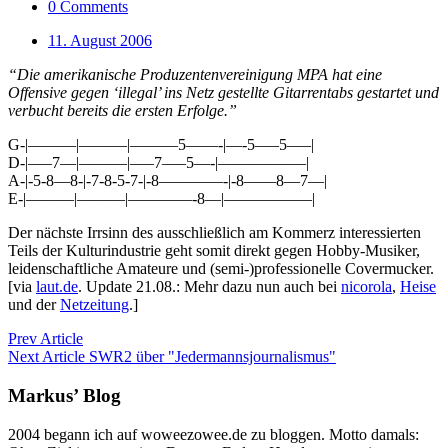
0 Comments
11. August 2006
“Die amerikanische Produzentenvereinigung MPA hat eine
Offensive gegen ‘illegal’ ins Netz gestellte Gitarrentabs gestartet und
verbucht bereits die ersten Erfolge.”
G-|———|———|———5——-|—-5—–5—–|
D-|—–7—|———|—–7—–5—-|—————–|
A-|-5-8—8-|-7-8-5-7-|-8————-|-8——8—7—|
E-|———|———|————-8—|—————–|
Der nächste Irrsinn des ausschließlich am Kommerz interessierten
Teils der Kulturindustrie geht somit direkt gegen Hobby-Musiker,
leidenschaftliche Amateure und (semi-)professionelle Covermucker.
[via
laut.de
. Update 21.08.: Mehr dazu nun auch bei
nicorola
,
Heise
und der
Netzeitung
.]
Prev Article
Next Article
SWR2 über "Jedermannsjournalismus"
Markus’ Blog
2004 begann ich auf woweezowee.de zu bloggen. Motto damals: