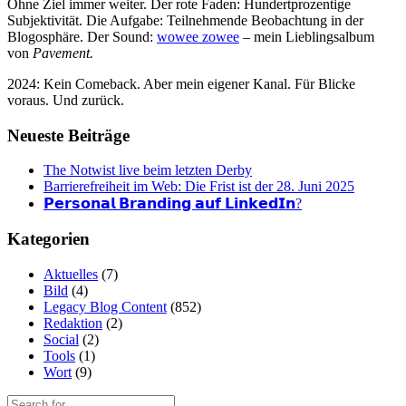
Ohne Ziel immer weiter. Der rote Faden: Hundertprozentige
Subjektivität. Die Aufgabe: Teilnehmende Beobachtung in der
Blogosphäre. Der Sound:
wowee zowee
– mein Lieblingsalbum
von
Pavement.
2024: Kein Comeback. Aber mein eigener Kanal. Für Blicke
voraus. Und zurück.
Neueste Beiträge
The Notwist live beim letzten Derby
Barrierefreiheit im Web: Die Frist ist der 28. Juni 2025
𝗣𝗲𝗿𝘀𝗼𝗻𝗮𝗹 𝗕𝗿𝗮𝗻𝗱𝗶𝗻𝗴 𝗮𝘂𝗳 𝗟𝗶𝗻𝗸𝗲𝗱𝗜𝗻?
Kategorien
Aktuelles
(7)
Bild
(4)
Legacy Blog Content
(852)
Redaktion
(2)
Social
(2)
Tools
(1)
Wort
(9)