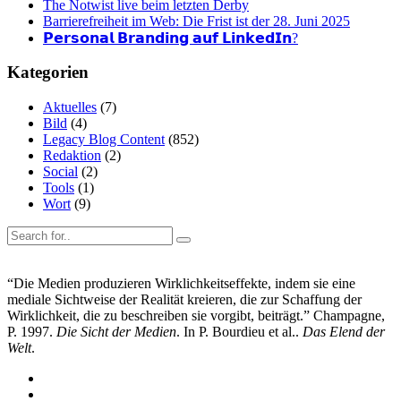
The Notwist live beim letzten Derby
Barrierefreiheit im Web: Die Frist ist der 28. Juni 2025
𝗣𝗲𝗿𝘀𝗼𝗻𝗮𝗹 𝗕𝗿𝗮𝗻𝗱𝗶𝗻𝗴 𝗮𝘂𝗳 𝗟𝗶𝗻𝗸𝗲𝗱𝗜𝗻?
Kategorien
Aktuelles
(7)
Bild
(4)
Legacy Blog Content
(852)
Redaktion
(2)
Social
(2)
Tools
(1)
Wort
(9)
“Die Medien produzieren Wirklichkeitseffekte, indem sie eine
mediale Sichtweise der Realität kreieren, die zur Schaffung der
Wirklichkeit, die zu beschreiben sie vorgibt, beiträgt.” Champagne,
P. 1997.
Die Sicht der Medien
. In P. Bourdieu et al..
Das Elend der
Welt
.