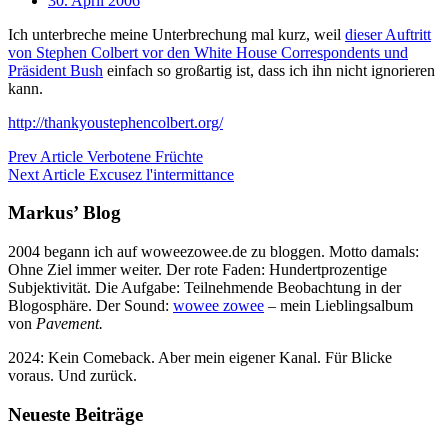
30. April 2006
Ich unterbreche meine Unterbrechung mal kurz, weil
dieser Auftritt
von Stephen Colbert vor den White House Correspondents und
Präsident Bush
einfach so großartig ist, dass ich ihn nicht ignorieren
kann.
http://thankyoustephencolbert.org/
Prev Article
Verbotene Früchte
Next Article
Excusez l'intermittance
Markus’ Blog
2004 begann ich auf woweezowee.de zu bloggen. Motto damals:
Ohne Ziel immer weiter. Der rote Faden: Hundertprozentige
Subjektivität. Die Aufgabe: Teilnehmende Beobachtung in der
Blogosphäre. Der Sound:
wowee zowee
– mein Lieblingsalbum
von
Pavement.
2024: Kein Comeback. Aber mein eigener Kanal. Für Blicke
voraus. Und zurück.
Neueste Beiträge