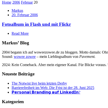
Home
2006
Februar
20
Markus
20. Februar 2006
Fotoalbum in Flash und mit Flickr
Read More
Markus’ Blog
2004 begann ich auf woweezowee.de zu bloggen. Motto damals: Ohne 
Sound:
wowee zowee
– mein Lieblingsalbum von
Pavement.
2024: Kein Comeback. Aber mein eigener Kanal. Für Blicke voraus.
Neueste Beiträge
The Notwist live beim letzten Derby
Barrierefreiheit im Web: Die Frist ist der 28. Juni 2025
𝗣𝗲𝗿𝘀𝗼𝗻𝗮𝗹 𝗕𝗿𝗮𝗻𝗱𝗶𝗻𝗴 𝗮𝘂𝗳 𝗟𝗶𝗻𝗸𝗲𝗱𝗜𝗻?
Kategorien