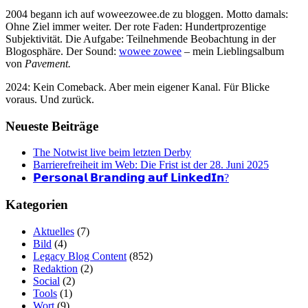
2004 begann ich auf woweezowee.de zu bloggen. Motto damals:
Ohne Ziel immer weiter. Der rote Faden: Hundertprozentige
Subjektivität. Die Aufgabe: Teilnehmende Beobachtung in der
Blogosphäre. Der Sound:
wowee zowee
– mein Lieblingsalbum
von
Pavement.
2024: Kein Comeback. Aber mein eigener Kanal. Für Blicke
voraus. Und zurück.
Neueste Beiträge
The Notwist live beim letzten Derby
Barrierefreiheit im Web: Die Frist ist der 28. Juni 2025
𝗣𝗲𝗿𝘀𝗼𝗻𝗮𝗹 𝗕𝗿𝗮𝗻𝗱𝗶𝗻𝗴 𝗮𝘂𝗳 𝗟𝗶𝗻𝗸𝗲𝗱𝗜𝗻?
Kategorien
Aktuelles
(7)
Bild
(4)
Legacy Blog Content
(852)
Redaktion
(2)
Social
(2)
Tools
(1)
Wort
(9)