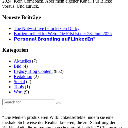
2024: Kein Comeback. Aber mein eigener Kanal. Für Blicke
voraus. Und zurück.
Neueste Beiträge
The Notwist live beim letzten Derby
Barrierefreiheit im Web: Die Frist ist der 28. Juni 2025
𝗣𝗲𝗿𝘀𝗼𝗻𝗮𝗹 𝗕𝗿𝗮𝗻𝗱𝗶𝗻𝗴 𝗮𝘂𝗳 𝗟𝗶𝗻𝗸𝗲𝗱𝗜𝗻?
Kategorien
Aktuelles
(7)
Bild
(4)
Legacy Blog Content
(852)
Redaktion
(2)
Social
(2)
Tools
(1)
Wort
(9)
“Die Medien produzieren Wirklichkeitseffekte, indem sie eine
mediale Sichtweise der Realität kreieren, die zur Schaffung der
Wirklichkeit, die zu beschreiben sie vorgibt, beiträgt.” Champagne,