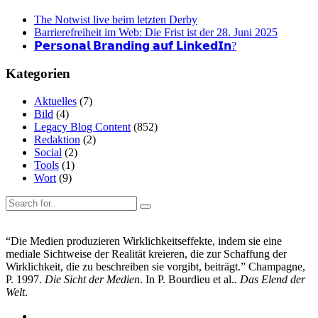
The Notwist live beim letzten Derby
Barrierefreiheit im Web: Die Frist ist der 28. Juni 2025
𝗣𝗲𝗿𝘀𝗼𝗻𝗮𝗹 𝗕𝗿𝗮𝗻𝗱𝗶𝗻𝗴 𝗮𝘂𝗳 𝗟𝗶𝗻𝗸𝗲𝗱𝗜𝗻?
Kategorien
Aktuelles
(7)
Bild
(4)
Legacy Blog Content
(852)
Redaktion
(2)
Social
(2)
Tools
(1)
Wort
(9)
“Die Medien produzieren Wirklichkeitseffekte, indem sie eine
mediale Sichtweise der Realität kreieren, die zur Schaffung der
Wirklichkeit, die zu beschreiben sie vorgibt, beiträgt.” Champagne,
P. 1997.
Die Sicht der Medien
. In P. Bourdieu et al..
Das Elend der
Welt
.