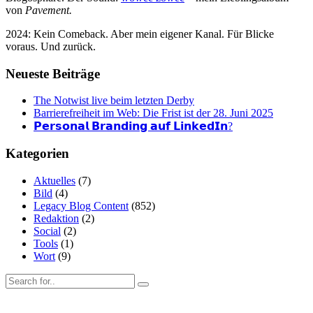
von
Pavement.
2024: Kein Comeback. Aber mein eigener Kanal. Für Blicke
voraus. Und zurück.
Neueste Beiträge
The Notwist live beim letzten Derby
Barrierefreiheit im Web: Die Frist ist der 28. Juni 2025
𝗣𝗲𝗿𝘀𝗼𝗻𝗮𝗹 𝗕𝗿𝗮𝗻𝗱𝗶𝗻𝗴 𝗮𝘂𝗳 𝗟𝗶𝗻𝗸𝗲𝗱𝗜𝗻?
Kategorien
Aktuelles
(7)
Bild
(4)
Legacy Blog Content
(852)
Redaktion
(2)
Social
(2)
Tools
(1)
Wort
(9)