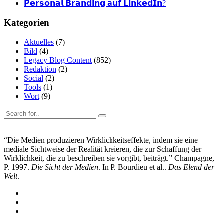
𝗣𝗲𝗿𝘀𝗼𝗻𝗮𝗹 𝗕𝗿𝗮𝗻𝗱𝗶𝗻𝗴 𝗮𝘂𝗳 𝗟𝗶𝗻𝗸𝗲𝗱𝗜𝗻?
Kategorien
Aktuelles
(7)
Bild
(4)
Legacy Blog Content
(852)
Redaktion
(2)
Social
(2)
Tools
(1)
Wort
(9)
“Die Medien produzieren Wirklichkeitseffekte, indem sie eine
mediale Sichtweise der Realität kreieren, die zur Schaffung der
Wirklichkeit, die zu beschreiben sie vorgibt, beiträgt.” Champagne,
P. 1997.
Die Sicht der Medien
. In P. Bourdieu et al..
Das Elend der
Welt
.