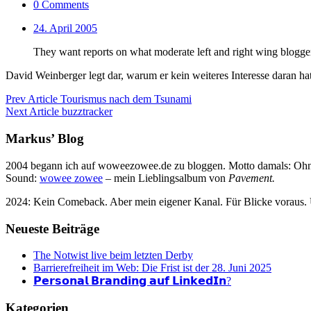
0 Comments
24. April 2005
They want reports on what moderate left and right wing blogge
David Weinberger legt dar, warum er kein weiteres Interesse daran
Prev Article
Tourismus nach dem Tsunami
Next Article
buzztracker
Markus’ Blog
2004 begann ich auf woweezowee.de zu bloggen. Motto damals: Ohne 
Sound:
wowee zowee
– mein Lieblingsalbum von
Pavement.
2024: Kein Comeback. Aber mein eigener Kanal. Für Blicke voraus.
Neueste Beiträge
The Notwist live beim letzten Derby
Barrierefreiheit im Web: Die Frist ist der 28. Juni 2025
𝗣𝗲𝗿𝘀𝗼𝗻𝗮𝗹 𝗕𝗿𝗮𝗻𝗱𝗶𝗻𝗴 𝗮𝘂𝗳 𝗟𝗶𝗻𝗸𝗲𝗱𝗜𝗻?
Kategorien