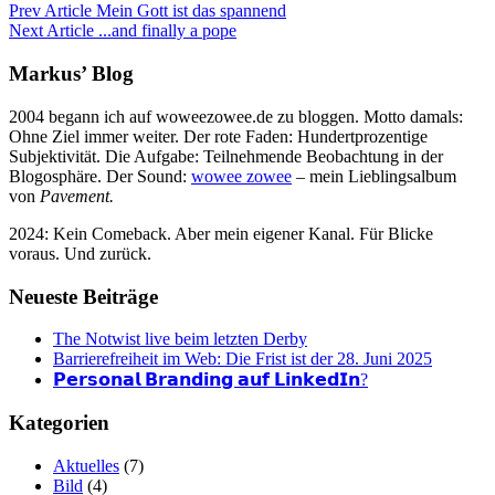
Prev Article
Mein Gott ist das spannend
Next Article
...and finally a pope
Markus’ Blog
2004 begann ich auf woweezowee.de zu bloggen. Motto damals:
Ohne Ziel immer weiter. Der rote Faden: Hundertprozentige
Subjektivität. Die Aufgabe: Teilnehmende Beobachtung in der
Blogosphäre. Der Sound:
wowee zowee
– mein Lieblingsalbum
von
Pavement.
2024: Kein Comeback. Aber mein eigener Kanal. Für Blicke
voraus. Und zurück.
Neueste Beiträge
The Notwist live beim letzten Derby
Barrierefreiheit im Web: Die Frist ist der 28. Juni 2025
𝗣𝗲𝗿𝘀𝗼𝗻𝗮𝗹 𝗕𝗿𝗮𝗻𝗱𝗶𝗻𝗴 𝗮𝘂𝗳 𝗟𝗶𝗻𝗸𝗲𝗱𝗜𝗻?
Kategorien
Aktuelles
(7)
Bild
(4)