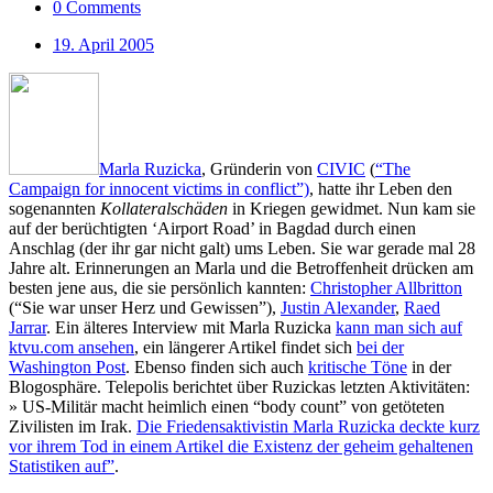
0 Comments
19. April 2005
Marla Ruzicka
, Gründerin von
CIVIC
(
“The
Campaign for innocent victims in conflict”)
, hatte ihr Leben den
sogenannten
Kollateralschäden
in Kriegen gewidmet. Nun kam sie
auf der berüchtigten ‘Airport Road’ in Bagdad durch einen
Anschlag (der ihr gar nicht galt) ums Leben. Sie war gerade mal 28
Jahre alt. Erinnerungen an Marla und die Betroffenheit drücken am
besten jene aus, die sie persönlich kannten:
Christopher Allbritton
(“Sie war unser Herz und Gewissen”),
Justin Alexander
,
Raed
Jarrar
. Ein älteres Interview mit Marla Ruzicka
kann man sich auf
ktvu.com ansehen
, ein längerer Artikel findet sich
bei der
Washington Post
. Ebenso finden sich auch
kritische Töne
in der
Blogosphäre. Telepolis berichtet über Ruzickas letzten Aktivitäten:
» US-Militär macht heimlich einen “body count” von getöteten
Zivilisten im Irak.
Die Friedensaktivistin Marla Ruzicka deckte kurz
vor ihrem Tod in einem Artikel die Existenz der geheim gehaltenen
Statistiken auf”
.