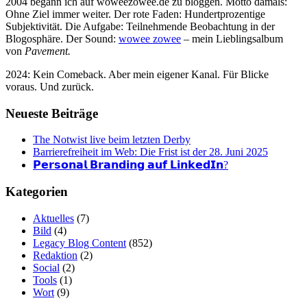
2004 begann ich auf woweezowee.de zu bloggen. Motto damals:
Ohne Ziel immer weiter. Der rote Faden: Hundertprozentige
Subjektivität. Die Aufgabe: Teilnehmende Beobachtung in der
Blogosphäre. Der Sound:
wowee zowee
– mein Lieblingsalbum
von
Pavement.
2024: Kein Comeback. Aber mein eigener Kanal. Für Blicke
voraus. Und zurück.
Neueste Beiträge
The Notwist live beim letzten Derby
Barrierefreiheit im Web: Die Frist ist der 28. Juni 2025
𝗣𝗲𝗿𝘀𝗼𝗻𝗮𝗹 𝗕𝗿𝗮𝗻𝗱𝗶𝗻𝗴 𝗮𝘂𝗳 𝗟𝗶𝗻𝗸𝗲𝗱𝗜𝗻?
Kategorien
Aktuelles
(7)
Bild
(4)
Legacy Blog Content
(852)
Redaktion
(2)
Social
(2)
Tools
(1)
Wort
(9)