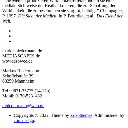
“Die Medien produzieren Wirklichkeitseffekte, indem sie eine
mediale Sichtweise der Realität kreieren, die zur Schaffung der
Wirklichkeit, die zu beschreiben sie vorgibt, beiträgt.” Champagne,
P. 1997.
Die Sicht der Medien
. In P. Bourdieu et al..
Das Elend der
Welt
.
markusbiedermann.de
MEDIASCAPES.de
woweezowee.de
Markus Biedermann
Scheffelstraße 39
68259 Mannheim
Tel.: 0621-35775 (14-17h)
Mobil: 0170-5231482
mbiedermann@web.de
Copyrights © 2022. Theme by
Zozothemes
. Administered by
cors design
.