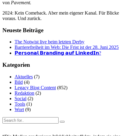
von
Pavement.
2024: Kein Comeback. Aber mein eigener Kanal. Für Blicke
voraus. Und zurück.
Neueste Beiträge
The Notwist live beim letzten Derby
Barrierefreiheit im Web: Die Frist ist der 28. Juni 2025
𝗣𝗲𝗿𝘀𝗼𝗻𝗮𝗹 𝗕𝗿𝗮𝗻𝗱𝗶𝗻𝗴 𝗮𝘂𝗳 𝗟𝗶𝗻𝗸𝗲𝗱𝗜𝗻?
Kategorien
Aktuelles
(7)
Bild
(4)
Legacy Blog Content
(852)
Redaktion
(2)
Social
(2)
Tools
(1)
Wort
(9)