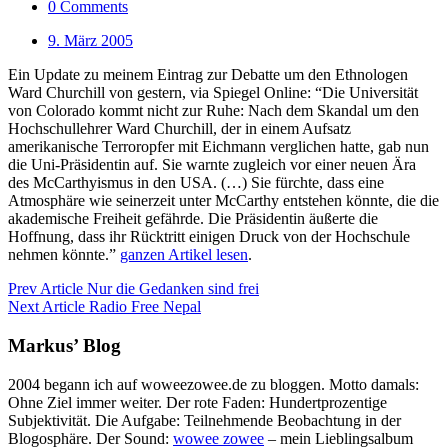
0 Comments
9. März 2005
Ein Update zu meinem Eintrag zur Debatte um den Ethnologen
Ward Churchill von gestern, via Spiegel Online: “Die Universität
von Colorado kommt nicht zur Ruhe: Nach dem Skandal um den
Hochschullehrer Ward Churchill, der in einem Aufsatz
amerikanische Terroropfer mit Eichmann verglichen hatte, gab nun
die Uni-Präsidentin auf. Sie warnte zugleich vor einer neuen Ära
des McCarthyismus in den USA. (…) Sie fürchte, dass eine
Atmosphäre wie seinerzeit unter McCarthy entstehen könnte, die die
akademische Freiheit gefährde. Die Präsidentin äußerte die
Hoffnung, dass ihr Rücktritt einigen Druck von der Hochschule
nehmen könnte.”
ganzen Artikel lesen
.
Prev Article
Nur die Gedanken sind frei
Next Article
Radio Free Nepal
Markus’ Blog
2004 begann ich auf woweezowee.de zu bloggen. Motto damals:
Ohne Ziel immer weiter. Der rote Faden: Hundertprozentige
Subjektivität. Die Aufgabe: Teilnehmende Beobachtung in der
Blogosphäre. Der Sound:
wowee zowee
– mein Lieblingsalbum