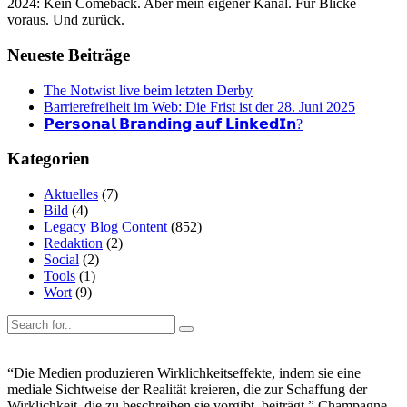
2024: Kein Comeback. Aber mein eigener Kanal. Für Blicke
voraus. Und zurück.
Neueste Beiträge
The Notwist live beim letzten Derby
Barrierefreiheit im Web: Die Frist ist der 28. Juni 2025
𝗣𝗲𝗿𝘀𝗼𝗻𝗮𝗹 𝗕𝗿𝗮𝗻𝗱𝗶𝗻𝗴 𝗮𝘂𝗳 𝗟𝗶𝗻𝗸𝗲𝗱𝗜𝗻?
Kategorien
Aktuelles
(7)
Bild
(4)
Legacy Blog Content
(852)
Redaktion
(2)
Social
(2)
Tools
(1)
Wort
(9)
“Die Medien produzieren Wirklichkeitseffekte, indem sie eine
mediale Sichtweise der Realität kreieren, die zur Schaffung der
Wirklichkeit, die zu beschreiben sie vorgibt, beiträgt.” Champagne,