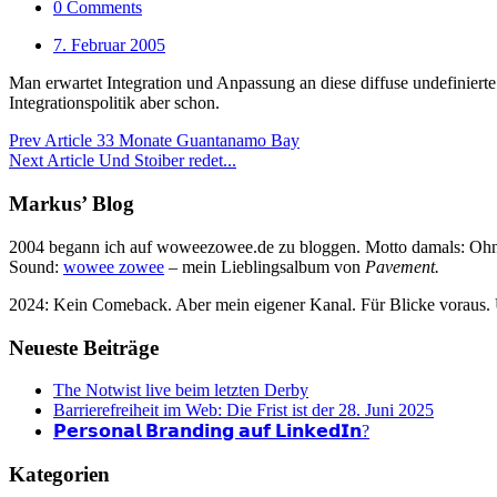
0 Comments
7. Februar 2005
Man erwartet Integration und Anpassung an diese diffuse undefinierte 
Integrationspolitik aber schon.
Prev Article
33 Monate Guantanamo Bay
Next Article
Und Stoiber redet...
Markus’ Blog
2004 begann ich auf woweezowee.de zu bloggen. Motto damals: Ohne 
Sound:
wowee zowee
– mein Lieblingsalbum von
Pavement.
2024: Kein Comeback. Aber mein eigener Kanal. Für Blicke voraus.
Neueste Beiträge
The Notwist live beim letzten Derby
Barrierefreiheit im Web: Die Frist ist der 28. Juni 2025
𝗣𝗲𝗿𝘀𝗼𝗻𝗮𝗹 𝗕𝗿𝗮𝗻𝗱𝗶𝗻𝗴 𝗮𝘂𝗳 𝗟𝗶𝗻𝗸𝗲𝗱𝗜𝗻?
Kategorien