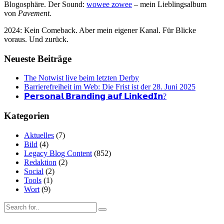
Blogosphäre. Der Sound:
wowee zowee
– mein Lieblingsalbum
von
Pavement.
2024: Kein Comeback. Aber mein eigener Kanal. Für Blicke
voraus. Und zurück.
Neueste Beiträge
The Notwist live beim letzten Derby
Barrierefreiheit im Web: Die Frist ist der 28. Juni 2025
𝗣𝗲𝗿𝘀𝗼𝗻𝗮𝗹 𝗕𝗿𝗮𝗻𝗱𝗶𝗻𝗴 𝗮𝘂𝗳 𝗟𝗶𝗻𝗸𝗲𝗱𝗜𝗻?
Kategorien
Aktuelles
(7)
Bild
(4)
Legacy Blog Content
(852)
Redaktion
(2)
Social
(2)
Tools
(1)
Wort
(9)