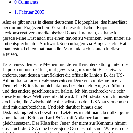
0 Comments
1. Februar 2005
Also es gibt etwas in dieser deutschen Blogosphäre, das hinterlässt
bei mir nur Fragezeichen. Es sind diese deutschen Kopien
neokonservativer amerikanischer Blogs. Und nein, da habe ich
gerade keine Lust auch nur einen davon zu verlinken. Man findet sie
mit entsprechenden Stichwort-Suchanfragen via Blogstats etc. Hat
man erstmal einen, hat man alle. Man linkt sich ja auch in diesen
Kreisen.
Es ist eines, deutsche Medien und deren Berichterstattung unter die
Lupe zu nehmen. Oh ja, und gewiss sogar zurecht. Es ist etwas
anderes, statt dessen unreflektiert die offizielle Linie z.B. der US-
Adminitration oder neokonservativen Denkern zu übernehmen.
Denn eine Kritik kann nicht daraus bestehen, ein Auge zu öffnen
und das andere geschlossen zu halten. Ich bin erschreckt wie sehr
diese komplexe Welt vereinfacht wird. Ein Mindestanspruch müsste
doch sein, die Zwischentöne die selbst aus den USA zu vernehmen
sind mit einzubeziehen. Und sich darüber hinaus eine
Diskursfähigkeit zu bewahren. Letzteres macht man aber allzu gerne
damit kaputt, Kritik an Bush&Co. mit Antiamerikanismus
gleichzusetzen. Der Klassiker. Jener, der nicht zur Kenntnis nimmt,
dass auch die USA eine heterogene Gesellschaft sind. Wäre ich die