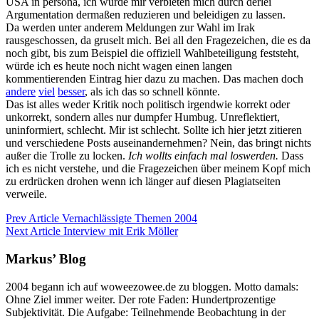
USA in persona, ich würde mir verbieten mich durch derlei
Argumentation dermaßen reduzieren und beleidigen zu lassen.
Da werden unter anderem Meldungen zur Wahl im Irak
rausgeschossen, da gruselt mich. Bei all den Fragezeichen, die es da
noch gibt, bis zum Beispiel die offiziell Wahlbeteiligung feststeht,
würde ich es heute noch nicht wagen einen langen
kommentierenden Eintrag hier dazu zu machen. Das machen doch
andere
viel
besser
, als ich das so schnell könnte.
Das ist alles weder Kritik noch politisch irgendwie korrekt oder
unkorrekt, sondern alles nur dumpfer Humbug. Unreflektiert,
uninformiert, schlecht. Mir ist schlecht. Sollte ich hier jetzt zitieren
und verschiedene Posts auseinandernehmen? Nein, das bringt nichts
außer die Trolle zu locken.
Ich wollts einfach mal loswerden.
Dass
ich es nicht verstehe, und die Fragezeichen über meinem Kopf mich
zu erdrücken drohen wenn ich länger auf diesen Plagiatseiten
verweile.
Prev Article
Vernachlässigte Themen 2004
Next Article
Interview mit Erik Möller
Markus’ Blog
2004 begann ich auf woweezowee.de zu bloggen. Motto damals:
Ohne Ziel immer weiter. Der rote Faden: Hundertprozentige
Subjektivität. Die Aufgabe: Teilnehmende Beobachtung in der