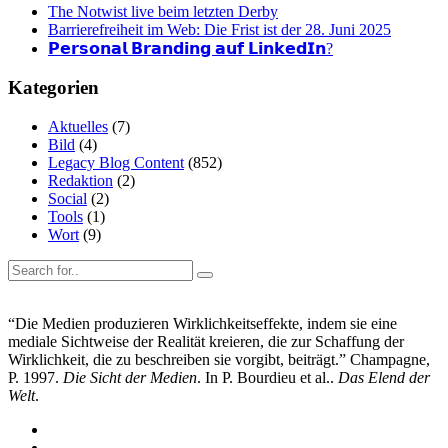
The Notwist live beim letzten Derby
Barrierefreiheit im Web: Die Frist ist der 28. Juni 2025
𝗣𝗲𝗿𝘀𝗼𝗻𝗮𝗹 𝗕𝗿𝗮𝗻𝗱𝗶𝗻𝗴 𝗮𝘂𝗳 𝗟𝗶𝗻𝗸𝗲𝗱𝗜𝗻?
Kategorien
Aktuelles
(7)
Bild
(4)
Legacy Blog Content
(852)
Redaktion
(2)
Social
(2)
Tools
(1)
Wort
(9)
“Die Medien produzieren Wirklichkeitseffekte, indem sie eine
mediale Sichtweise der Realität kreieren, die zur Schaffung der
Wirklichkeit, die zu beschreiben sie vorgibt, beiträgt.” Champagne,
P. 1997.
Die Sicht der Medien
. In P. Bourdieu et al..
Das Elend der
Welt
.