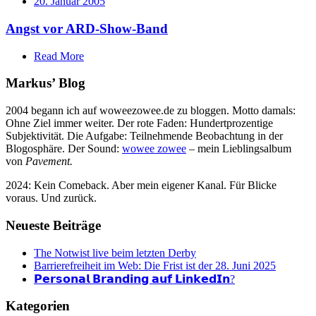
20. Januar 2005
Angst vor ARD-Show-Band
Read More
Markus’ Blog
2004 begann ich auf woweezowee.de zu bloggen. Motto damals:
Ohne Ziel immer weiter. Der rote Faden: Hundertprozentige
Subjektivität. Die Aufgabe: Teilnehmende Beobachtung in der
Blogosphäre. Der Sound:
wowee zowee
– mein Lieblingsalbum
von
Pavement.
2024: Kein Comeback. Aber mein eigener Kanal. Für Blicke
voraus. Und zurück.
Neueste Beiträge
The Notwist live beim letzten Derby
Barrierefreiheit im Web: Die Frist ist der 28. Juni 2025
𝗣𝗲𝗿𝘀𝗼𝗻𝗮𝗹 𝗕𝗿𝗮𝗻𝗱𝗶𝗻𝗴 𝗮𝘂𝗳 𝗟𝗶𝗻𝗸𝗲𝗱𝗜𝗻?
Kategorien