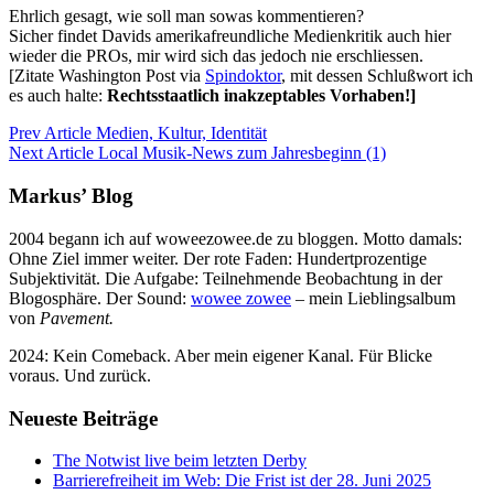
Ehrlich gesagt, wie soll man sowas kommentieren?
Sicher findet Davids amerikafreundliche Medienkritik auch hier
wieder die PROs, mir wird sich das jedoch nie erschliessen.
[Zitate Washington Post via
Spindoktor
, mit dessen Schlußwort ich
es auch halte:
Rechtsstaatlich inakzeptables Vorhaben!]
Prev Article
Medien, Kultur, Identität
Next Article
Local Musik-News zum Jahresbeginn (1)
Markus’ Blog
2004 begann ich auf woweezowee.de zu bloggen. Motto damals:
Ohne Ziel immer weiter. Der rote Faden: Hundertprozentige
Subjektivität. Die Aufgabe: Teilnehmende Beobachtung in der
Blogosphäre. Der Sound:
wowee zowee
– mein Lieblingsalbum
von
Pavement.
2024: Kein Comeback. Aber mein eigener Kanal. Für Blicke
voraus. Und zurück.
Neueste Beiträge
The Notwist live beim letzten Derby
Barrierefreiheit im Web: Die Frist ist der 28. Juni 2025