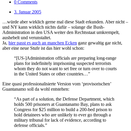
0 Comments
3. Januar 2005
…würde aber wirklich gerne mal diese Stadt erkunden. Aber nicht –
und NY kann wirklich nichts dafür – solange die Bush-
Administration in den USA weiter den Rechtsstaat umkrempelt,
aushebelt und verunstaltet.
Ja,
hier passt es auch an manchen Ecken
ganz gewaltig gar nicht,
aber eine neue Stufe ist das hier wohl schon:
“[US-]Administration officials are preparing long-range
plans for indefinitely imprisoning suspected terrorists
whom they do not want to set free or turn over to courts
in the United States or other countries…”
Eine quasi professionalisierte Version vom ‘provisorischen’
Guantanamo soll da wohl entstehen:
“As part of a solution, the Defense Department, which
holds 500 prisoners at Guantanamo Bay, plans to ask
Congress for $25 million to build a 200-bed prison to
hold detainees who are unlikely to ever go through a
military tribunal for lack of evidence, according to
defense officials.”