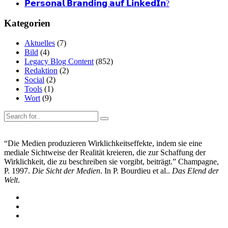
𝗣𝗲𝗿𝘀𝗼𝗻𝗮𝗹 𝗕𝗿𝗮𝗻𝗱𝗶𝗻𝗴 𝗮𝘂𝗳 𝗟𝗶𝗻𝗸𝗲𝗱𝗜𝗻?
Kategorien
Aktuelles
(7)
Bild
(4)
Legacy Blog Content
(852)
Redaktion
(2)
Social
(2)
Tools
(1)
Wort
(9)
“Die Medien produzieren Wirklichkeitseffekte, indem sie eine
mediale Sichtweise der Realität kreieren, die zur Schaffung der
Wirklichkeit, die zu beschreiben sie vorgibt, beiträgt.” Champagne,
P. 1997.
Die Sicht der Medien
. In P. Bourdieu et al..
Das Elend der
Welt
.