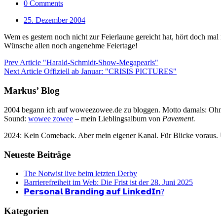
0 Comments
25. Dezember 2004
Wem es gestern noch nicht zur Feierlaune gereicht hat, hört doch mal
Wünsche allen noch angenehme Feiertage!
Prev Article
"Harald-Schmidt-Show-Megapearls"
Next Article
Offiziell ab Januar: "CRISIS PICTURES"
Markus’ Blog
2004 begann ich auf woweezowee.de zu bloggen. Motto damals: Ohne 
Sound:
wowee zowee
– mein Lieblingsalbum von
Pavement.
2024: Kein Comeback. Aber mein eigener Kanal. Für Blicke voraus.
Neueste Beiträge
The Notwist live beim letzten Derby
Barrierefreiheit im Web: Die Frist ist der 28. Juni 2025
𝗣𝗲𝗿𝘀𝗼𝗻𝗮𝗹 𝗕𝗿𝗮𝗻𝗱𝗶𝗻𝗴 𝗮𝘂𝗳 𝗟𝗶𝗻𝗸𝗲𝗱𝗜𝗻?
Kategorien