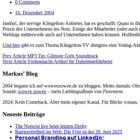
0 Comments
16. Dezember 2004
Jamba!, der nervige Klingelton-Anbieter, hat es geschafft: Quasi in 
Praxis des Unternehmens ins Netz. Einige der Mitarbeiter (oder auch 
Weblogs mittlerweile auch auf Unternehmen haben können. Hoffentlic
Und hier
gibt es zum Thema Klingelton-TV übrigens eine Voting-Akti
Prev Article
MP3 Tip: Gilmore Girls Soundtrack
Next Article
Freitagnacht-Artikel für Daheimgebliebene
Markus’ Blog
2004 begann ich auf woweezowee.de zu bloggen. Motto damals: Ohne 
Sound:
wowee zowee
– mein Lieblingsalbum von
Pavement.
2024: Kein Comeback. Aber mein eigener Kanal. Für Blicke voraus.
Neueste Beiträge
The Notwist live beim letzten Derby
Barrierefreiheit im Web: Die Frist ist der 28. Juni 2025
𝗣𝗲𝗿𝘀𝗼𝗻𝗮𝗹 𝗕𝗿𝗮𝗻𝗱𝗶𝗻𝗴 𝗮𝘂𝗳 𝗟𝗶𝗻𝗸𝗲𝗱𝗜𝗻?