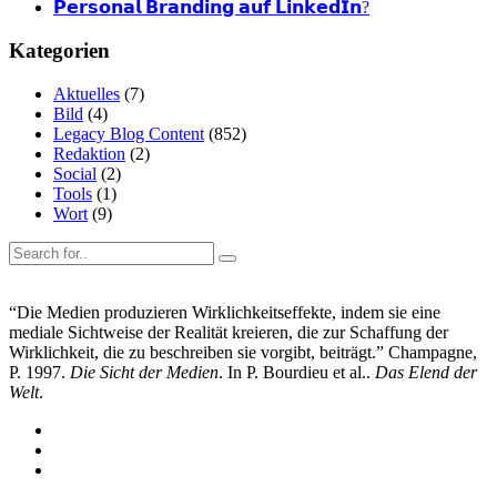
𝗣𝗲𝗿𝘀𝗼𝗻𝗮𝗹 𝗕𝗿𝗮𝗻𝗱𝗶𝗻𝗴 𝗮𝘂𝗳 𝗟𝗶𝗻𝗸𝗲𝗱𝗜𝗻?
Kategorien
Aktuelles
(7)
Bild
(4)
Legacy Blog Content
(852)
Redaktion
(2)
Social
(2)
Tools
(1)
Wort
(9)
“Die Medien produzieren Wirklichkeitseffekte, indem sie eine
mediale Sichtweise der Realität kreieren, die zur Schaffung der
Wirklichkeit, die zu beschreiben sie vorgibt, beiträgt.” Champagne,
P. 1997.
Die Sicht der Medien
. In P. Bourdieu et al..
Das Elend der
Welt
.