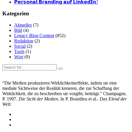
𝗣𝗲𝗿𝘀𝗼𝗻𝗮𝗹 𝗕𝗿𝗮𝗻𝗱𝗶𝗻𝗴 𝗮𝘂𝗳 𝗟𝗶𝗻𝗸𝗲𝗱𝗜𝗻?
Kategorien
Aktuelles
(7)
Bild
(4)
Legacy Blog Content
(852)
Redaktion
(2)
Social
(2)
Tools
(1)
Wort
(9)
“Die Medien produzieren Wirklichkeitseffekte, indem sie eine
mediale Sichtweise der Realität kreieren, die zur Schaffung der
Wirklichkeit, die zu beschreiben sie vorgibt, beiträgt.” Champagne,
P. 1997.
Die Sicht der Medien
. In P. Bourdieu et al..
Das Elend der
Welt
.