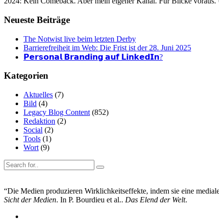
2024: Kein Comeback. Aber mein eigener Kanal. Für Blicke voraus.
Neueste Beiträge
The Notwist live beim letzten Derby
Barrierefreiheit im Web: Die Frist ist der 28. Juni 2025
𝗣𝗲𝗿𝘀𝗼𝗻𝗮𝗹 𝗕𝗿𝗮𝗻𝗱𝗶𝗻𝗴 𝗮𝘂𝗳 𝗟𝗶𝗻𝗸𝗲𝗱𝗜𝗻?
Kategorien
Aktuelles
(7)
Bild
(4)
Legacy Blog Content
(852)
Redaktion
(2)
Social
(2)
Tools
(1)
Wort
(9)
“Die Medien produzieren Wirklichkeitseffekte, indem sie eine mediale 
Sicht der Medien
. In P. Bourdieu et al..
Das Elend der Welt
.